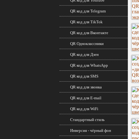
QR код для Youtube
QR код для Telegram
QR код для TikTok
QR код для Вконтакте
QR Одноклассники
QR код для Дзен
QR код для WhatsApp
QR код для SMS
QR код для звонка
QR код для E-mail
QR код для WiFi
Стандартный стиль
Инверсия - чёрный фон