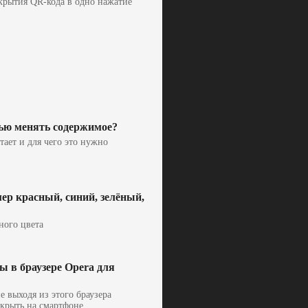
ткрытия QR-кода в одно нажатие
тью менять содержимое?
тает и для чего это нужно
ер красный, синий, зелёный,
ного цвета
ы в браузере Opera для
е выходя из этого браузера
ткрыть на смартфоне