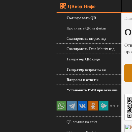
QRкод-Инфо
Сканировать QR
Гла
Прочитать QR из файла
О
Сканировать штрих код
Отв
Сканировать Data Matrix код
про
Генератор QR кода
Генератор штрих-кода
Вопросы и ответы
Установить PWA приложение
QR ссылка на сайт