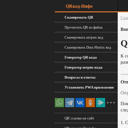
QRкод-Инфо
Сканировать QR
Гла
Прочитать QR из файла
Воп
Сканировать штрих код
Q
Сканировать Data Matrix код
К с
Генератор QR кода
раз
Генератор штрих-кода
Вопросы и ответы
Отв
Установить PWA приложение
Опу
Пок
сле
QR ссылка на сайт
1. 