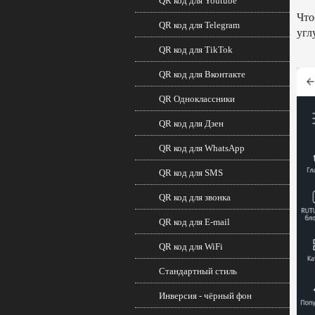
QR код для Youtube
Что
QR код для Telegram
угл
QR код для TikTok
QR код для Вконтакте
QR Одноклассники
QR код для Дзен
QR код для WhatsApp
QR код для SMS
QR код для звонка
QR код для E-mail
QR код для WiFi
Стандартный стиль
Инверсия - чёрный фон