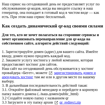
Наш сервис на сегодняшний день не предоставляет услуг по
обслуживанию qr-кодов, когда вы вводите ссылку в наш
генератор, она попадает в готовый код в чистом виде — как
есть. При этом наш сервис бесплатный.
Как создать динамический qr-код своими силами
Для тех, кто не хочет полагаться на сторонние сервисы и
хочет организовать перенаправление для qr-кода на
собственном сайте, алгоритм действий следующий:
1. Зарегистрируйте домен (адрес) для вашего сайта. Имейте
ввиду, домен нужно продлять каждый код.
2. Закажите услугу хостинга у любой компании, которая
предоставляет хостинг для сайтов.
Наш сайт на сегодняшний день обслуживается у хостинг
провайдера «Бегет», можете
зарегистрировать домен и
арендовать хостинг
там же или в другом месте по вашему
выбору.
3. В дальнейшая последовательность действий такая:
3.1. Откройте файловый менеджер и перейдите в корневую
папку вашего домена (../ваш-домен/public_html)
3.2 Создайте новую папку с названием qr
3.3 Загрузите в эту папку архив
qr_redirect.zip