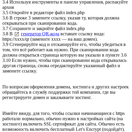
3.4 Используя инструменты в панели управления, распакуйте
архив
3.5 Откройте в редакторе файл index.php
3.6 В строке 3 замените ссылку, указав ту, которая должна
открываться при сканировании кода.
3.7 Сохраните и закройте файл index.php
3.8 В
генератор QR-кода
вставьте ссылку вида:
https://xxxx/qr
(замените xxxx — на ваш домен).
3.9 Сгенерируйте код и отсканируйте его, чтобы убедиться в
том, что всё работает как нужно. При сканировании кода
должна открыться страница которую вы указали в пункте 3.6
3.10 Если нужно, чтобы при сканировании кода открывалась
другая страница, снова отредактируйте указанный файл и
замените ссылку.
По вопросам оформления домена, хостинга и других настроек
обращайтесь в службу поддержки той компании, где вы
регистрируете домен и заказываете хостинг.
Имейте ввиду, для того, чтобы ссылки начинающиеся с https
работали нормально, обычно нужно в настройках сайта (на
хостинге) включить SSL сертификат для сайта. Обычно есть
возможность включить бесплатный Let’s Encrypt (подойдёт).