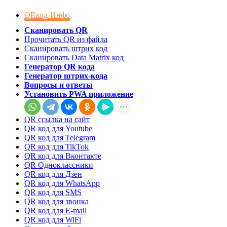
QRкод-Инфо
Сканировать QR
Прочитать QR из файла
Сканировать штрих код
Сканировать Data Matrix код
Генератор QR кода
Генератор штрих-кода
Вопросы и ответы
Установить PWA приложение
QR ссылка на сайт
QR код для Youtube
QR код для Telegram
QR код для TikTok
QR код для Вконтакте
QR Одноклассники
QR код для Дзен
QR код для WhatsApp
QR код для SMS
QR код для звонка
QR код для E-mail
QR код для WiFi